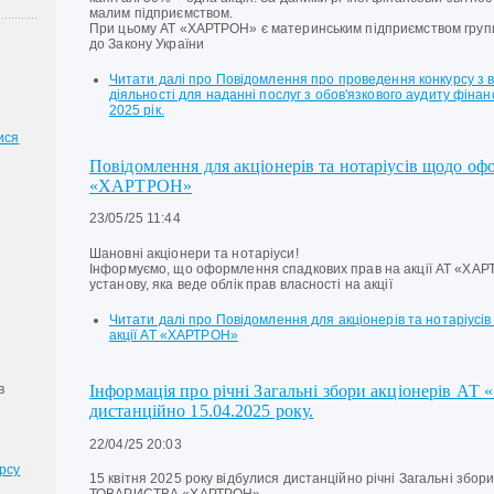
малим підприємством.
При цьому АТ «ХАРТРОН» є материнським підприємством групи
до Закону України
Читати далі
про Повідомлення про проведення конкурсу з ві
діяльності для наданні послуг з обов'язкового аудиту фіна
2025 рік.
ися
Повідомлення для акціонерів та нотаріусів щодо о
«ХАРТРОН»
23/05/25 11:44
Шановні акціонери та нотаріуси!
Інформуємо, що оформлення спадкових прав на акції АТ «ХАР
установу, яка веде облік прав власності на акції
Читати далі
про Повідомлення для акціонерів та нотаріус
акції АТ «ХАРТРОН»
в
Інформація про річні Загальні збори акціонерів АТ
дистанційно 15.04.2025 року.
22/04/25 20:03
рсу
15 квітня 2025 року відбулися дистанційно річні Загальні зб