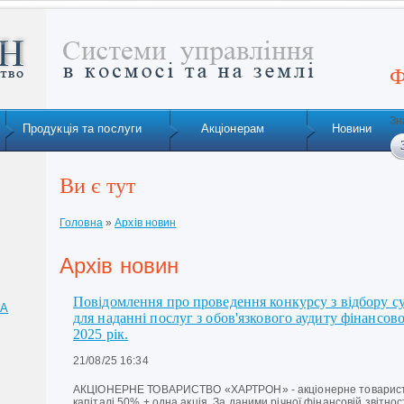
Ф
Зн
Продукція та послуги
Акціонерам
Новини
Ви є тут
Головна
»
Архів новин
Архів новин
Повідомлення про проведення конкурсу з відбору суб
ТА
для наданні послуг з обов'язкового аудиту фінансо
2025 рік.
21/08/25 16:34
АКЦІОНЕРНЕ ТОВАРИСТВО «ХАРТРОН» - акціонерне товариств
капіталі 50% + одна акція. За даними річної фінансовій звітно