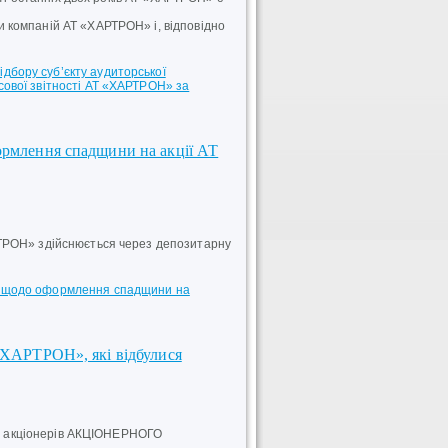
 компаній АТ «ХАРТРОН» і, відповідно
дбору суб’єкту аудиторської
нсової звітності АТ «ХАРТРОН» за
формлення спадщини на акції АТ
ТРОН» здійснюється через депозитарну
ів щодо оформлення спадщини на
 «ХАРТРОН», які відбулися
ори акціонерів АКЦІОНЕРНОГО