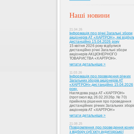
Наші новини
21.04.26
Інформація про річні Загальні збори
акціонерів АТ «ХАРТРОН», які відбул
дистанційно 15.04.2026 року
15 квітня 2026 року відбулися
дистанційно річні Загальні збори
акціонерів АКЦІОНЕРНОГО
ТОВАРИСТВА «ХАРТРОН».
читати детальніше >
11.03.26
Інформація про проведення річних
Загальних зборів акціонерів АТ
«ХАРТРОН» дистанційно 15.04.2026
року.
Наглядова рада АТ «ХАРТРОН»
(протокол від 26.02.2026р. № 70)
прийняла рішення про проведення
дистанційних річних Загальних зборі
акціонерів АТ «ХАРТРОН»
читати детальніше >
21.08.25
Повідомлення про проведення конку
з відбору суб’єкту аудиторської