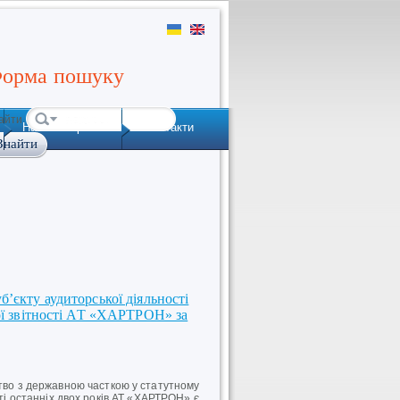
орма пошуку
айти
Наша історія
Контакти
’єкту аудиторської діяльності
вої звітності АТ «ХАРТРОН» за
о з державною часткою у статутному
сті останніх двох років АТ «ХАРТРОН» є