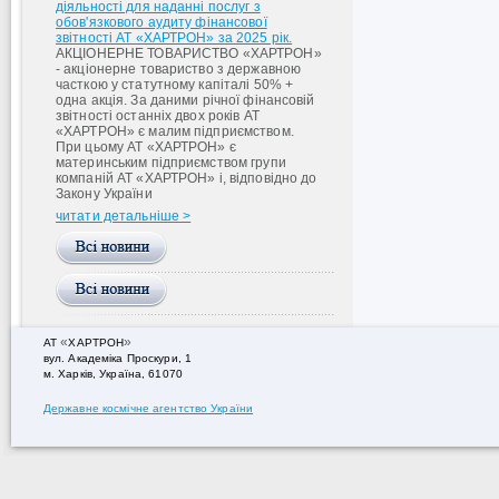
діяльності для наданні послуг з
обов'язкового аудиту фінансової
звітності АТ «ХАРТРОН» за 2025 рік.
АКЦІОНЕРНЕ ТОВАРИСТВО «ХАРТРОН»
- акціонерне товариство з державною
часткою у статутному капіталі 50% +
одна акція. За даними річної фінансовій
звітності останніх двох років АТ
«ХАРТРОН» є малим підприємством.
При цьому АТ «ХАРТРОН» є
материнським підприємством групи
компаній АТ «ХАРТРОН» і, відповідно до
Закону України
читати детальніше >
«
»
АТ
ХАРТРОН
вул. Академiка Проскури, 1
м. Харків, Україна, 61070
Державне космічне агентство України