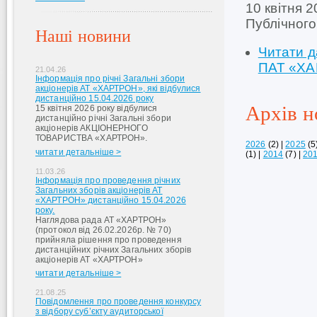
10 квітня 2
Публічног
Наші новини
Читати д
ПАТ «Х
21.04.26
Інформація про річні Загальні збори
акціонерів АТ «ХАРТРОН», які відбулися
дистанційно 15.04.2026 року
Архів н
15 квітня 2026 року відбулися
дистанційно річні Загальні збори
акціонерів АКЦІОНЕРНОГО
ТОВАРИСТВА «ХАРТРОН».
2026
(2)
|
2025
(5
читати детальніше >
(1)
|
2014
(7)
|
20
11.03.26
Інформація про проведення річних
Загальних зборів акціонерів АТ
«ХАРТРОН» дистанційно 15.04.2026
року.
Наглядова рада АТ «ХАРТРОН»
(протокол від 26.02.2026р. № 70)
прийняла рішення про проведення
дистанційних річних Загальних зборів
акціонерів АТ «ХАРТРОН»
читати детальніше >
21.08.25
Повідомлення про проведення конкурсу
з відбору суб’єкту аудиторської