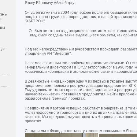
Якову Ейновичу Айзенбергу.
Он ушел из житни в 2004 году, вскоре после его семидесятилет
ОН»
плодотворно трудился, скорее даже жил в нашей организации,
ю
"ХАРТРОН".
вій
Он был не только выдающимся теоретиком, но и талантливы
ему, были созданы такие выдающиеся объекты, как орбита
 до
Под его непосредственным руководством проходили разрабо
управления РН "Энергия".
Но самое сложными его проблемами оказались земные. Он ст
Генеральным директором НПО "Электроприбор" в 1990 году, к
космической кооперации и экономические связи в народном хо
В девяностые Яков Ейнович одним из первых в Украине высту
предложением провести реструктуризацию предприятия ВПК 
Ему удалось не только провести акционирование и реструкту
научно-технический потенциал предприятия, найти приложен
разработкам в "земных" проектах.
Предприятия Хартрон успешно работают в энергетике, в том ч
железнодорожного транспорта и многих других направлениях,
качество. Мы продолжаем участвовать в Национальных косми
проектах.
Сегодня мы с благодарностью и уважением вспоминаем Якова