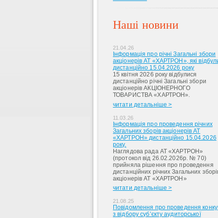
Наші новини
21.04.26
Інформація про річні Загальні збори
акціонерів АТ «ХАРТРОН», які відбул
дистанційно 15.04.2026 року
15 квітня 2026 року відбулися
дистанційно річні Загальні збори
акціонерів АКЦІОНЕРНОГО
ТОВАРИСТВА «ХАРТРОН».
читати детальніше >
11.03.26
Інформація про проведення річних
Загальних зборів акціонерів АТ
«ХАРТРОН» дистанційно 15.04.2026
року.
Наглядова рада АТ «ХАРТРОН»
(протокол від 26.02.2026р. № 70)
прийняла рішення про проведення
дистанційних річних Загальних зборі
акціонерів АТ «ХАРТРОН»
читати детальніше >
21.08.25
Повідомлення про проведення конку
з відбору суб’єкту аудиторської