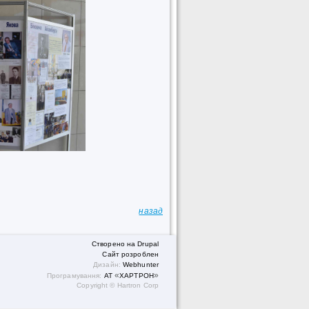
назад
Створено на Drupal
Сайт розроблен
Дизайн:
We
bhunter
«
»
Програмування:
АТ
ХАРТРОН
Copyright © Hartron Corp