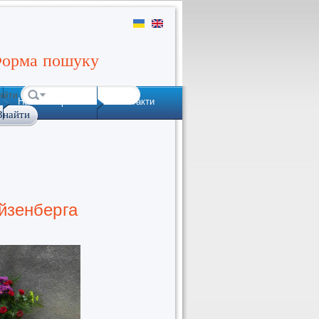
орма пошуку
айти
Наша історія
Контакти
Айзенберга