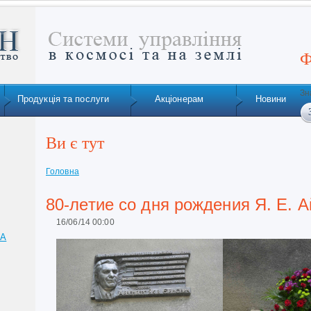
Ф
Зн
Продукція та послуги
Акціонерам
Новини
Ви є тут
Головна
80-летие со дня рождения Я. Е. 
16/06/14 00:00
ТА