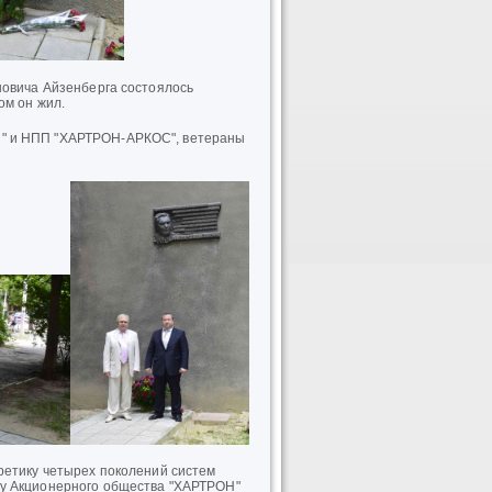
новича Айзенберга состоялось
ом он жил.
Н" и НПП "ХАРТРОН-АРКОС", ветераны
оретику четырех поколений систем
ту Акционерного общества "ХАРТРОН"