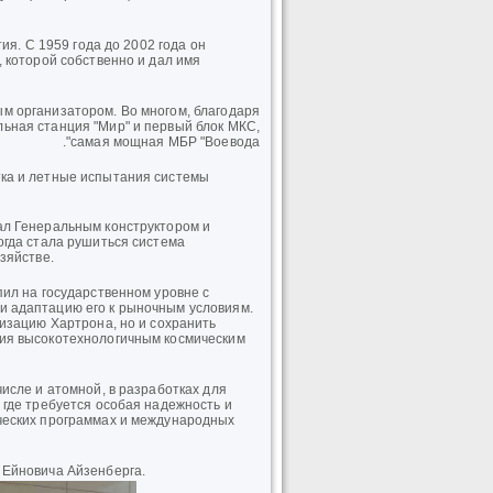
ия. С 1959 года до 2002 года он
 которой собственно и дал имя
м организатором. Во многом, благодаря
льная станция "Мир" и первый блок МКС,
самая мощная МБР "Воевода".
тка и летные испытания системы
ал Генеральным конструктором и
огда стала рушиться система
зяйстве.
пил на государственном уровне с
и адаптацию его к рыночным условиям.
ризацию Хартрона, но и сохранить
ия высокотехнологичным космическим
исле и атомной, в разработках для
 где требуется особая надежность и
ческих программах и международных
 Ейновича Айзенберга.