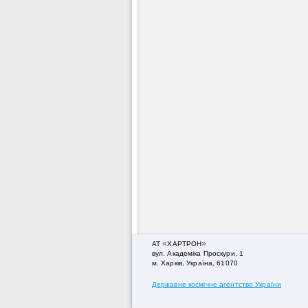
«
»
АТ
ХАРТРОН
вул. Академiка Проскури, 1
м. Харків, Україна, 61070
Державне космічне агентство України