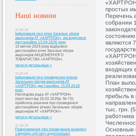
«ХАРТРОН» 
простых им
Наші новини
Перечень 
собрании 1
законодат
21.04.26
Інформація про річні Загальні збори
состоянию
акціонерів АТ «ХАРТРОН», які відбулися
являются 7
дистанційно 15.04.2026 року
15 квітня 2026 року відбулися
государст
дистанційно річні Загальні збори
акціонерів АКЦІОНЕРНОГО
«ХАРТРОН»
ТОВАРИСТВА «ХАРТРОН».
хозяйстве
читати детальніше >
входящих в
11.03.26
реализован
Інформація про проведення річних
Загальних зборів акціонерів АТ
План выпол
«ХАРТРОН» дистанційно 15.04.2026
хозяйствен
року.
Наглядова рада АТ «ХАРТРОН»
прибыль в 
(протокол від 26.02.2026р. № 70)
направлено
прийняла рішення про проведення
дистанційних річних Загальних зборів
тыс. грн. 
акціонерів АТ «ХАРТРОН»
работника 
читати детальніше >
Численност
21.08.25
Основные 
Повідомлення про проведення конкурсу
з відбору суб’єкту аудиторської