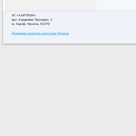
«
»
АТ
ХАРТРОН
вул. Академiка Проскури, 1
м. Харків, Україна, 61070
Державне космічне агентство України