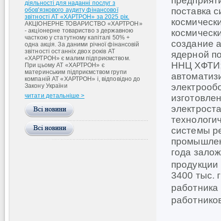
предприят
діяльності для наданні послуг з
поставка 
обов'язкового аудиту фінансової
звітності АТ «ХАРТРОН» за 2025 рік.
космическ
АКЦІОНЕРНЕ ТОВАРИСТВО «ХАРТРОН»
- акціонерне товариство з державною
космически
часткою у статутному капіталі 50% +
создание 
одна акція. За даними річної фінансовій
звітності останніх двох років АТ
ядерной по
«ХАРТРОН» є малим підприємством.
ННЦ ХФТИ; 
При цьому АТ «ХАРТРОН» є
материнським підприємством групи
автоматизи
компаній АТ «ХАРТРОН» і, відповідно до
электрообо
Закону України
читати детальніше >
изготовле
электроста
технологич
системы р
промышлен
года зало
продукции 
3400 тыс. 
работника 
работников