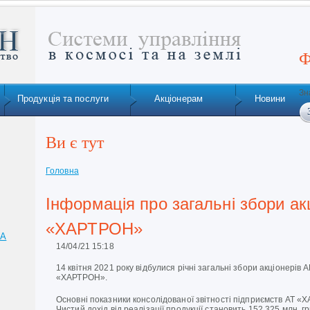
Ф
Зн
Продукція та послуги
Акціонерам
Новини
Ви є тут
Головна
Інформація про загальні збори ак
«ХАРТРОН»
ТА
14/04/21 15:18
14 квітня 2021 року відбулися річні загальні збори акціоне
«ХАРТРОН».
Основні показники консолідованої звітності підприємств АТ «Х
Чистий дохід від реалізації продукції становить 152,325 млн..гр