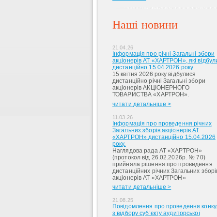
Наші новини
21.04.26
Інформація про річні Загальні збори
акціонерів АТ «ХАРТРОН», які відбул
дистанційно 15.04.2026 року
15 квітня 2026 року відбулися
дистанційно річні Загальні збори
акціонерів АКЦІОНЕРНОГО
ТОВАРИСТВА «ХАРТРОН».
читати детальніше >
11.03.26
Інформація про проведення річних
Загальних зборів акціонерів АТ
«ХАРТРОН» дистанційно 15.04.2026
року.
Наглядова рада АТ «ХАРТРОН»
(протокол від 26.02.2026р. № 70)
прийняла рішення про проведення
дистанційних річних Загальних зборі
акціонерів АТ «ХАРТРОН»
читати детальніше >
21.08.25
Повідомлення про проведення конку
з відбору суб’єкту аудиторської