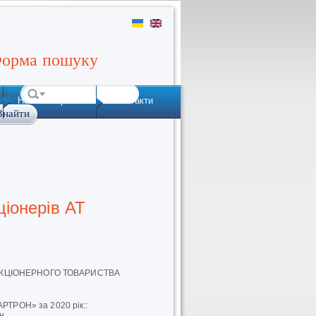
орма пошуку
айти
Наша історія
Контакти
ціонерів АТ
рів АКЦІОНЕРНОГО ТОВАРИСТВА
АРТРОН» за 2020 рік::
н.