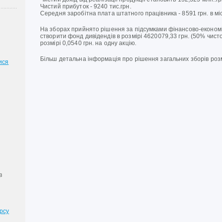
Чистий прибуток - 9240 тис.грн.
Середня заробітна плата штатного працівника - 8591 грн. в мі
На зборах прийнято рішення за підсумками фінансово-економіч
створити фонд дивідендів в розмірі 4620079,33 грн. (50% чист
розмірі 0,0540 грн. на одну акцію.
Більш детальна інформація про рішення загальних зборів ро
ися
в
рсу