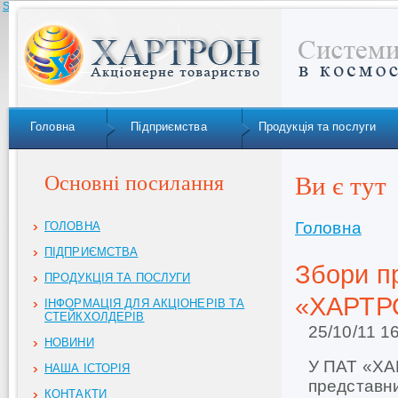
Skip to navigation
Головна
Підприємства
Продукція та послуги
Основні посилання
Ви є тут
Головна
ГОЛОВНА
ПІДПРИЄМСТВА
Збори п
ПРОДУКЦІЯ ТА ПОСЛУГИ
«ХАРТР
ІНФОРМАЦІЯ ДЛЯ АКЦІОНЕРІВ ТА
СТЕЙКХОЛДЕРІВ
25/10/11 1
НОВИНИ
У ПАТ «ХА
НАША ІСТОРІЯ
представни
КОНТАКТИ