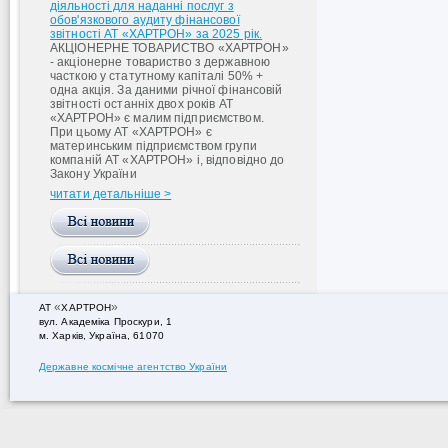
діяльності для наданні послуг з
обов'язкового аудиту фінансової
звітності АТ «ХАРТРОН» за 2025 рік.
АКЦІОНЕРНЕ ТОВАРИСТВО «ХАРТРОН»
- акціонерне товариство з державною
часткою у статутному капіталі 50% +
одна акція. За даними річної фінансовій
звітності останніх двох років АТ
«ХАРТРОН» є малим підприємством.
При цьому АТ «ХАРТРОН» є
материнським підприємством групи
компаній АТ «ХАРТРОН» і, відповідно до
Закону України
читати детальніше >
«
»
АТ
ХАРТРОН
вул. Академiка Проскури, 1
м. Харків, Україна, 61070
Державне космічне агентство України