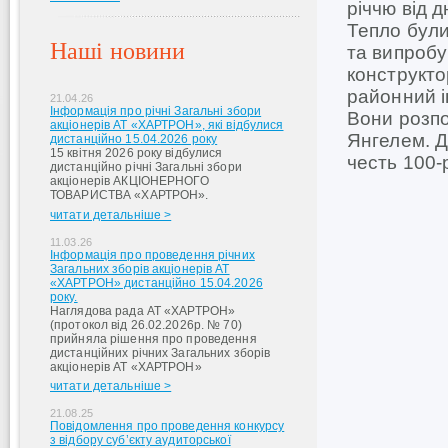
річчю від 
Тепло були
Наші новини
та випробу
конструкто
районний і
21.04.26
Інформація про річні Загальні збори
Вони розпов
акціонерів АТ «ХАРТРОН», які відбулися
Янгелем. 
дистанційно 15.04.2026 року
15 квітня 2026 року відбулися
честь 100-
дистанційно річні Загальні збори
акціонерів АКЦІОНЕРНОГО
ТОВАРИСТВА «ХАРТРОН».
читати детальніше >
11.03.26
Інформація про проведення річних
Загальних зборів акціонерів АТ
«ХАРТРОН» дистанційно 15.04.2026
року.
Наглядова рада АТ «ХАРТРОН»
(протокол від 26.02.2026р. № 70)
прийняла рішення про проведення
дистанційних річних Загальних зборів
акціонерів АТ «ХАРТРОН»
читати детальніше >
21.08.25
Повідомлення про проведення конкурсу
з відбору суб’єкту аудиторської