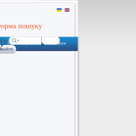
орма пошуку
айти
Наша історія
Контакти