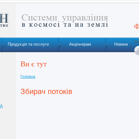
Ф
Зн
Продукція та послуги
Акціонерам
Новини
Ви є тут
Головна
Збирач потоків
ТА