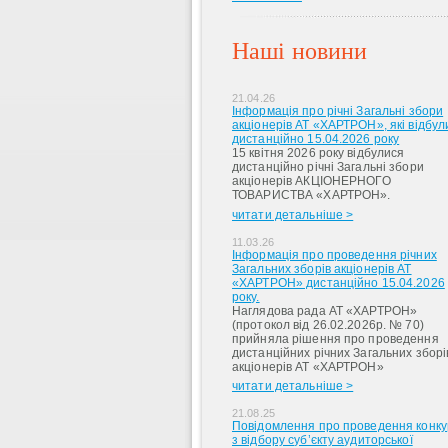
Наші новини
21.04.26
Інформація про річні Загальні збори
акціонерів АТ «ХАРТРОН», які відбул
дистанційно 15.04.2026 року
15 квітня 2026 року відбулися
дистанційно річні Загальні збори
акціонерів АКЦІОНЕРНОГО
ТОВАРИСТВА «ХАРТРОН».
читати детальніше >
11.03.26
Інформація про проведення річних
Загальних зборів акціонерів АТ
«ХАРТРОН» дистанційно 15.04.2026
року.
Наглядова рада АТ «ХАРТРОН»
(протокол від 26.02.2026р. № 70)
прийняла рішення про проведення
дистанційних річних Загальних зборі
акціонерів АТ «ХАРТРОН»
читати детальніше >
21.08.25
Повідомлення про проведення конку
з відбору суб’єкту аудиторської