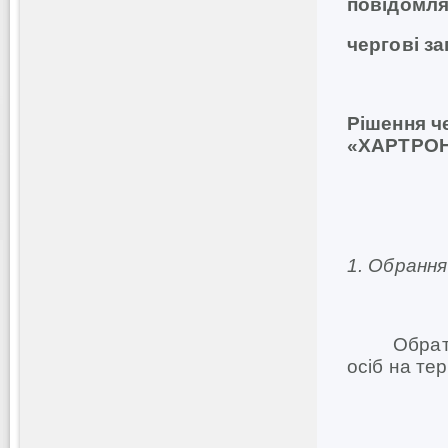
повідомля
чергові з
Рішення ч
«ХАРТРО
1.
Обрання 
Обрати лі
осіб на те