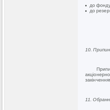
до фонду
до резер
10. Припи
Припинити
акціонерно
закінчення
11.
Обранн