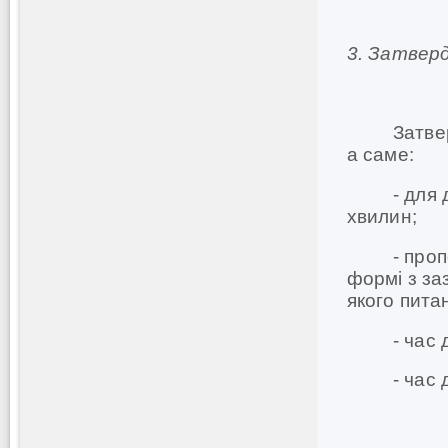
3.
Затверд
Затвердит
а саме:
- для допо
хвилин;
- пропозиц
формі з за
якого пита
- час для
- час для