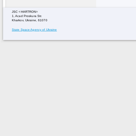
«
»
JSC
HARTRON
1, Acad Proskura Str.
Kharkov, Ukraine, 61070
State Space Agency of Ukraine