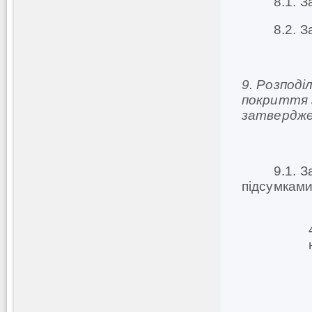
8.1. Затв
8.2. Затв
9.
Розподі
покриття з
затверджен
9.1. Затв
підсумками