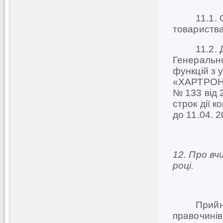
11.1. Обр
товариства
11.2. Дер
Генеральн
функцій з 
«ХАРТРОН» 
№ 133 від 
строк дії к
до 11.04. 
12. Про вч
році.
Прийняти 
правочині